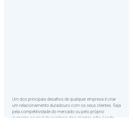
Um dos principais desafios de qualquer empresa é criar
um relacionamento duradouro com os seus clientes. Seja
pela competitividade do mercado ou pelo próprio
aumento no nível de exigência dos clientes, não é nada
fácil fidelizar um consumidor. No entanto, uma alternativa
simples, porém sempre assertiva, está sendo cada vez