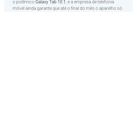
o polêmico
Galaxy Tab 10.1
, e a empresa de telefonia
móvel ainda garante que até o final do mês o aparelho só
poderá ser encontrado em suas lojas.
Qual versão do OS no
Galaxy Tab 10.1
O
Galaxy Tab 10.1
vem com a última versão do Android
(3.1 Honeycomb) e, para quem comprá-lo nesse primeiro
mês, ainda ganha um mês de assinatura na locadora