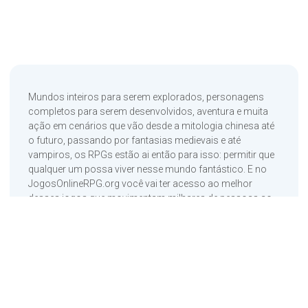
Mundos inteiros para serem explorados, personagens
completos para serem desenvolvidos, aventura e muita
ação em cenários que vão desde a mitologia chinesa até
o futuro, passando por fantasias medievais e até
vampiros, os RPGs estão ai então para isso: permitir que
qualquer um possa viver nesse mundo fantástico. E no
JogosOnlineRPG.org você vai ter acesso ao melhor
desses jogos que movimentam milhares de pessoas ao
redor do mundo.
Tanto os RPGs Online Grátis, quantos os Multiplayer e
todo universo dos RPGs MMO, dos consoles, aos RPGs
de Browser (sem esquecer os sucessos RPGs de PC ou
aqueles RPG de Download), todas as informações,
notícias, novidades e muito mais. Por isso, se acomode