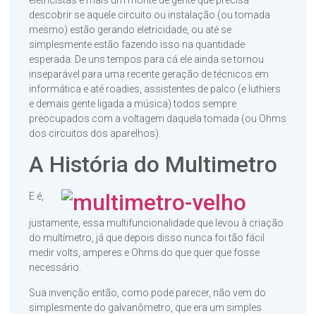
eletricistas e mais um monte de gente que precisa
descobrir se aquele circuito ou instalação (ou tomada
mesmo) estão gerando eletricidade, ou até se
simplesmente estão fazendo isso na quantidade
esperada. De uns tempos para cá ele ainda se tornou
inseparável para uma recente geração de técnicos em
informática e até roadies, assistentes de palco (e luthiers
e demais gente ligada a música) todos sempre
preocupados com a voltagem daquela tomada (ou Ohms
dos circuitos dos aparelhos).
A História do Multimetro
E é,
justamente, essa multifuncionalidade que levou à criação
do multímetro, já que depois disso nunca foi tão fácil
medir volts, amperes e Ohms do que quer que fosse
necessário.
Sua invenção então, como pode parecer, não vem do
simplesmente do galvanômetro, que era um simples