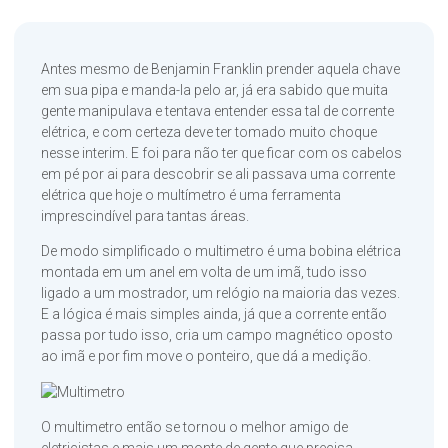
Antes mesmo de Benjamin Franklin prender aquela chave
em sua pipa e manda-la pelo ar, já era sabido que muita
gente manipulava e tentava entender essa tal de corrente
elétrica, e com certeza deve ter tomado muito choque
nesse interim. E foi para não ter que ficar com os cabelos
em pé por ai para descobrir se ali passava uma corrente
elétrica que hoje o multímetro é uma ferramenta
imprescindível para tantas áreas.
De modo simplificado o multimetro é uma bobina elétrica
montada em um anel em volta de um imã, tudo isso
ligado a um mostrador, um relógio na maioria das vezes.
E a lógica é mais simples ainda, já que a corrente então
passa por tudo isso, cria um campo magnético oposto
ao imã e por fim move o ponteiro, que dá a medição.
O multimetro então se tornou o melhor amigo de