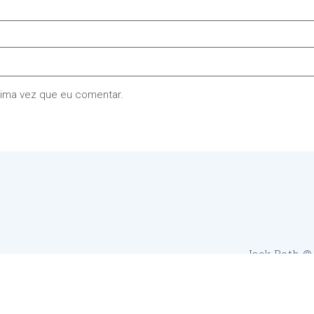
xima vez que eu comentar.
Jack Roth © 
Powered by WordPress
Built 