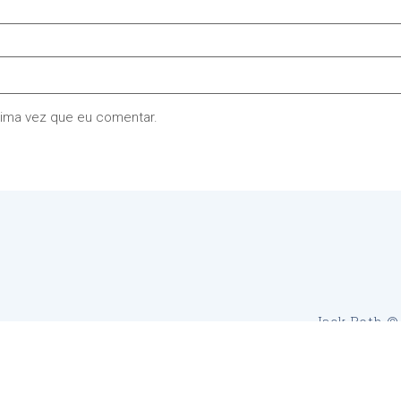
xima vez que eu comentar.
Jack Roth © 
Powered by WordPress
Built 