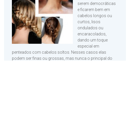
serem democráticas
e ficarem bem em
cabelos longos ou
curtos, lisos
ondulados ou
encaracolados,
dando um toque
especial em
penteados com cabelos soltos. Nesses casos elas
podem ser finas ou grossas, mas nunca o principal do
penteado.
Nos coques, as tranças podem ser a base ou um detalhe
saindo da parte da frente e se juntando ao resto do cabelo
para formar o coque. Os rabos de cavalo com tranças
também são elegantes, e podem ser de lado ou para trás
da cabeça. Nesse caso as opções são variadas e vão
desde tranças enraizadas até outras milhares de opção
que são inventadas por cabelereiros de todo o mundo.
Cabelos Lisos e