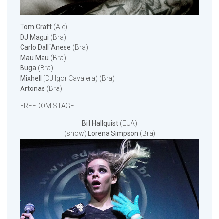
Tom Craft
(Ale)
DJ Magui
(Bra)
Carlo Dall´Anese
(Bra)
Mau Mau
(Bra)
Buga
(Bra)
Mixhell
(DJ Igor Cavalera) (Bra)
Artonas
(Bra)
FREEDOM STAGE
Bill Hallquist
(EUA)
(show)
Lorena Simpson
(Bra)