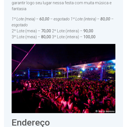
garantir logo seu lugar nessa festa com muita música e
fantasia
1º Lote (meia) –
60,00
– esgotado 1º Lote (inteira) –
80,00
–
esgotado
2º Lote (meia) –
70,00
2º Lote (inteira) –
90,00
3º Lote (meia) –
80,00
3º Lote (inteira) –
100,00
Endereço