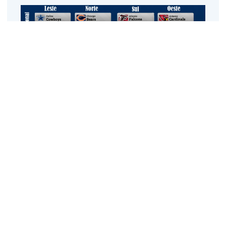
O Campeonato NFL 2011
– 2012
Mesmo parecendo complicada, a temporada da NFL
prima pela objetividade e organização, o que acaba sendo
mais um atrativo para os amantes do Futebol Americano.