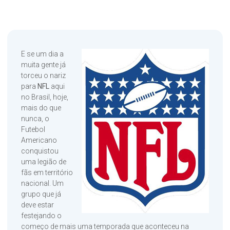
E se um dia a
muita gente já
torceu o nariz
para
NFL
aqui
no Brasil, hoje,
mais do que
nunca, o
Futebol
Americano
conquistou
uma legião de
fãs em território
nacional. Um
grupo que já
deve estar
festejando o
começo de mais uma temporada que aconteceu na