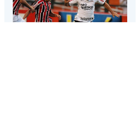
Vindo de duas derrotas e uma fase ruim que lhe jogou de
primeiro colocado com larga sobra de pontos até a
terceira colocação do
Brasileirão
, o
Corinthians
de Tite e
Liedson tenta encontrar o rumo das vitórias hoje, às
21h40, no Morumbi contra o
São Paulo
, embalado por
uma vitória de quatro gols contra o Ceará.
Com 44 pontos, o
São Paulo
do técnico Adilson Batista
deve entrar em campo com Rogério Ceni; Piris, João
Filipe, Rhodolfo e Juan; Wellington, Carlinhos Paraíba,
Casemiro e Cícero; Lucas e Dagoberto, de novidade,